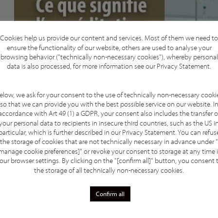
Cookies help us provide our content and services. Most of them we need to
ensure the functionality of our website, others are used to analyse your
browsing behavior ("technically non-necessary cookies"), whereby personal
data is also processed, for more information see our
Privacy Statement
.
elow, we ask for your consent to the use of technically non-necessary cooki
so that we can provide you with the best possible service on our website. I
accordance with Art 49 (1) a GDPR, your consent also includes the transfer o
your personal data to recipients in insecure third countries, such as the US i
particular, which is further described in our
Privacy Statement
. You can refus
the storage of cookies that are not technically necessary in advance under "
manage cookie preferences]" or revoke your consent to storage at any time 
our browser settings. By clicking on the "[confirm all]" button, you consent 
the storage of all technically non-necessary cookies.
Confirm all
le (OI) ?