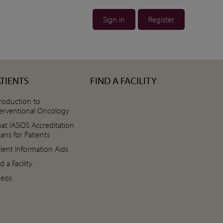
Sign in
Register
ATIENTS
FIND A FACILITY
troduction to
terventional Oncology
at IASIOS Accreditation
ans for Patients
tient Information Aids
d a Facility
deos