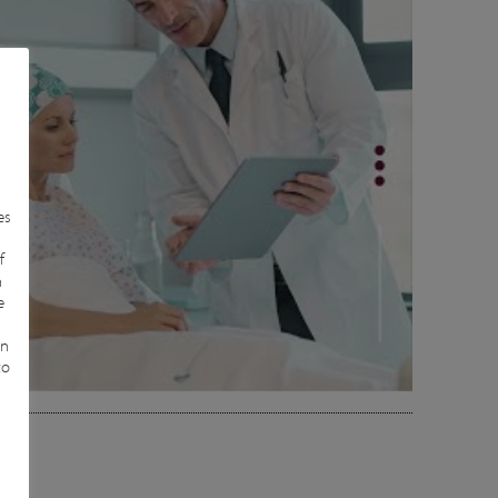
Play
es
n
f
n
e
in
to