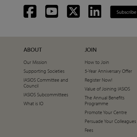
Facebook
YouTube
Twitter
LinkedIn
Subscribe
ABOUT
JOIN
Our Mission
How to Join
Supporting Societies
5-Year Anniversary Offer
IASIOS Committee and
Register Now!
Council
Value of Joining IASIOS
IASIOS Subcommittees
The Annual Benefits
What is IO
Programme
Promote Your Centre
Persuade Your Colleagues
Fees