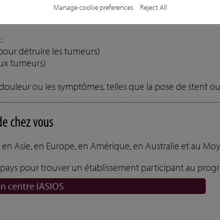
e la médecine qui utilise des procédures mini-invasives g
Manage cookie preferences
Reject All
omplément ou en alternative à la chirurgie, à la chimioth
:
 pour détruire les tumeurs)
aux tumeurs)
la douleur ou les symptômes, telles que la pose de stent 
de chez vous
 en Asie, en Europe, en Amérique, en Australie et au Mo
ar pays pour trouver un établissement participant au pro
n centre IASIOS