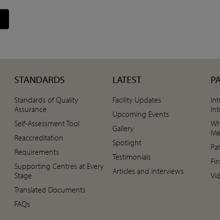
STANDARDS
LATEST
P
Standards of Quality
Facility Updates
In
Assurance
In
Upcoming Events
Self-Assessment Tool
Wh
Gallery
Me
Reaccreditation
Spotlight
Pa
Requirements
Testimonials
Fin
Supporting Centres at Every
Articles and Interviews
Stage
Vi
Translated Documents
FAQs